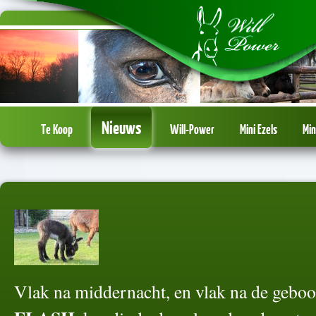
Nieuws
Te Koop
Will-Power
Mini Ezels
Min
Vlak na middernacht, en vlak na de gebo