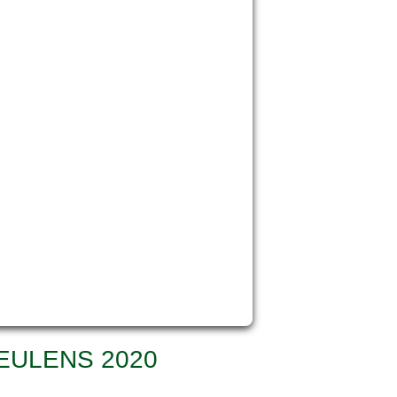
2012.07.28 Jumping de Weel,
Nisse
2012.08.01 Reportage
Levende Have
2012.08.16 Geboorte
2012.09.08 Hengstenkeuring
BEV
2012.10.14 Hengstenkeuring
VNE
011
010
EULENS 2020