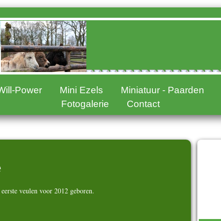
Will-Power
Mini Ezels
Miniatuur - Paarden
Fotogalerie
Contact
2
e
2
s eerste veulen voor 2012 geboren.
2
2