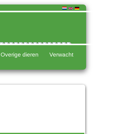
Overige dieren
Verwacht
016
015
014
013