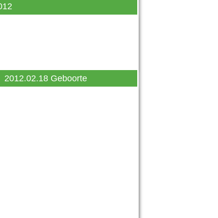
012
2012.02.18 Geboorte
2012.01.31 Time to Shine
2012.01.01 Nieuwe Alpaca's
2012.02.18 Geboorte
2012.05.23 Eindelijk
gearriveerd
2012.06.03 Open Dag VNE
2012.06.10 Geboorte
2012.07.06 Geboorte
2012.07.25 Uitslag ZEP
Screening
2012.07.26 Geboorte