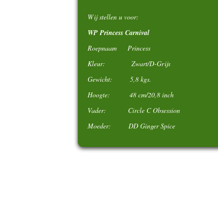
Wij stellen u voor:
WP Princess Carnival
Roepnaam Princess
Kleur: Zwart/D-Grijs
Gewicht: 5,8 kgs.
Hoogte: 48 cm/20,8 inch
Vader: Circle C Obsession
Moeder: DD Ginger Spice