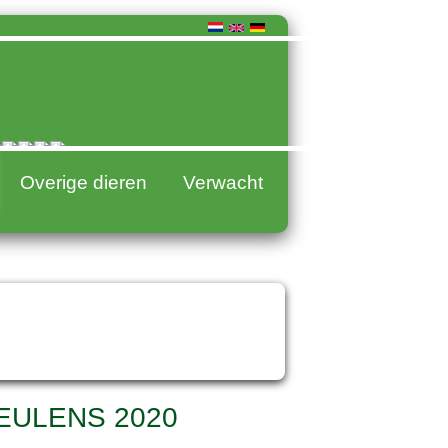
Overige dieren
Verwacht
engsten
erries
EULENS 2020