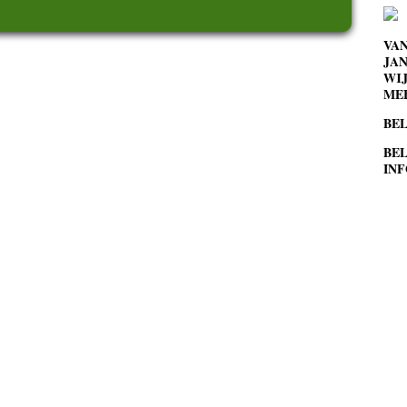
VA
JAN
WIJ
MEE
BEL
BEL
INF