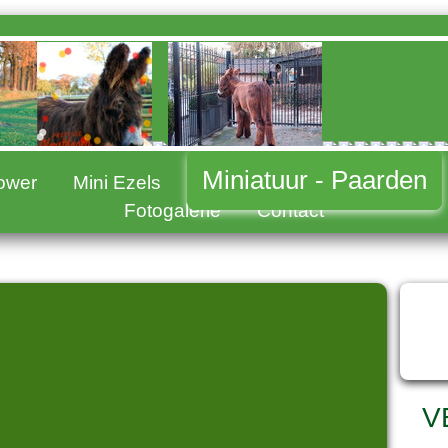
Miniatuur - Paarden
Power
Mini Ezels
Fotogalerie
Contact
H
M
V