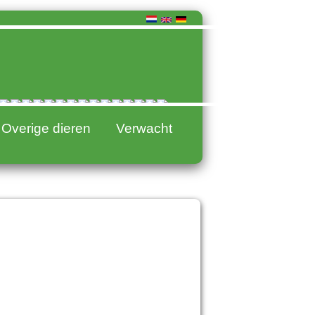
Overige dieren
Verwacht
016
015
014
013