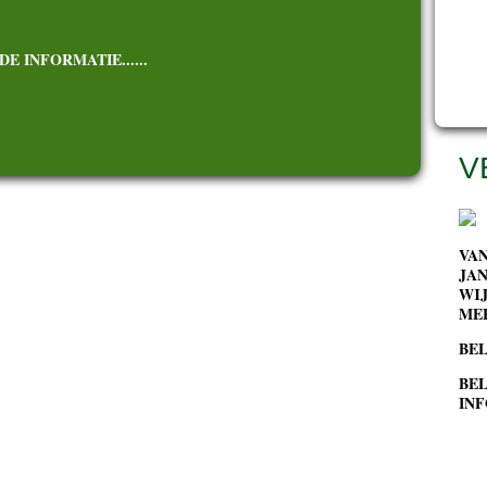
2
2
E INFORMATIE......
2
V
VA
JAN
WIJ
MEE
BEL
BEL
INF