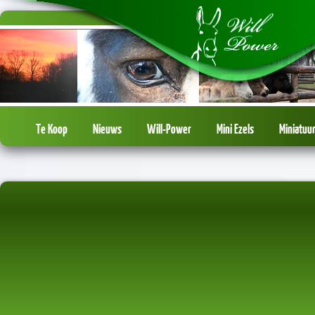
Te Koop
Nieuws
Will-Power
Mini Ezels
Miniatuu