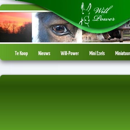
Te Koop
Nieuws
Will-Power
Mini Ezels
Miniatuu