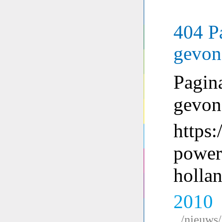
404 P
gevon
Pagina
gevon
https:
power
holla
2010
/nieuws