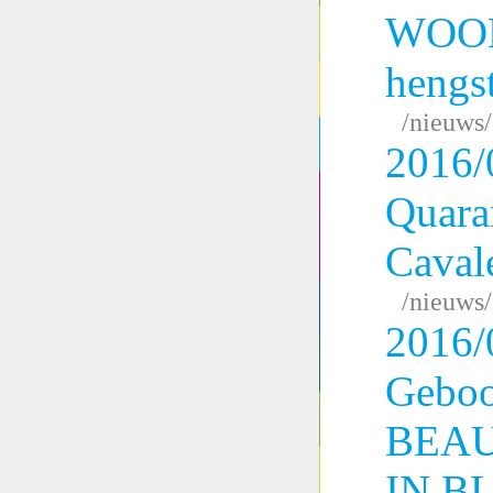
WOOL
hengs
/nieuws
2016/
Quara
Cavale
/nieuws
2016/
Geboo
BEAU
IN B