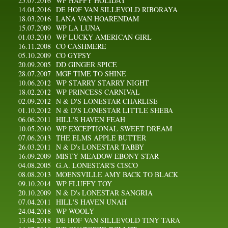
25.07.2016
WP HAPPY HOLIDAY
14.04.2016
DE HOF VAN SILLEVOLD RIBORAYA
18.03.2016
LANA VAN HOARENDAM
15.07.2009
WP LA LUNA
01.03.2010
WP LUCKY AMERICAN GIRL
16.11.2008
CO CASHMERE
05.10.2009
CO GYPSY
20.09.2005
DD GINGER SPICE
28.07.2007
MGF TIME TO SHINE
10.06.2012
WP STARRY STARRY NIGHT
18.02.2012
WP PRINCESS CARNIVAL
02.09.2012
N & D'S LONESTAR CHARLISE
01.10.2012
N & D'S LONESTAR LITTLE SHEBA
06.06.2011
HILL'S HAVEN FEAH
10.05.2010
WP EXCEPTIONAL SWEET DREAM
07.06.2013
THE ELMS APPLE BUTTER
26.03.2011
N & D's LONESTAR TABBY
16.09.2009
MISTY MEADOW EBONY STAR
04.08.2005
G.A. LONESTAR'S CISCO
08.08.2013
MOENSVILLE AMY BACK TO BLACK
09.10.2014
WP FLUFFY TOY
20.10.2009
N & D's LONESTAR SANGRIA
07.04.2011
HILL'S HAVEN UNAH
24.04.2018
WP WOOLY
13.04.2018
DE HOF VAN SILLEVOLD TINY TARA