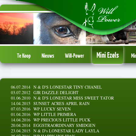
Mini Ezels
Te Koop
Nieuws
Will-Power
Mi
06.07.2014
N & D'S LONESTAR TINY CHANEL
03.07.2012
GJR DAZZLE DELIGHT
01.06.2010
N & D'S LONESTAR MISS SWEET TATOR
14.04.2015
SUNSET ACRES APRIL RAIN
07.03.2016
WP LUCKY SEVEN
01.04.2016
WP LITTLE PRIMERA
14.04.2016
WP PRECIOUS LITTLE PUCK
20.04.2014
EGGSTRAORDINARY SMIDGEN
23.04.2015
N & D's LONESTAR LADY LAYLA