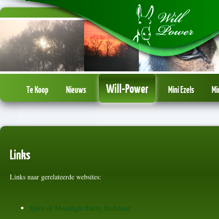
Will-Power
Te Koop
Nieuws
Mini Ezels
Mi
Links
Links naar gerelateerde websites:
Spirit of Moonlight Farm, Duitsland