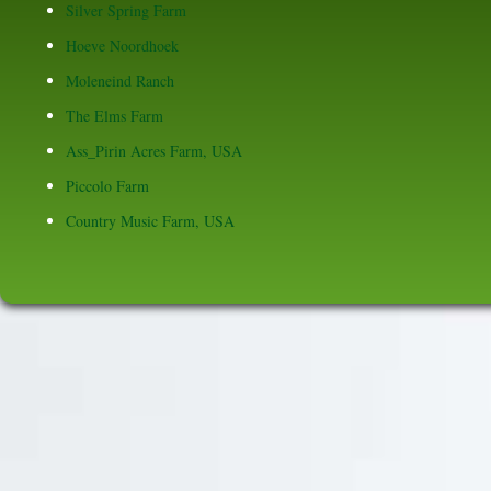
Silver Spring Farm
Hoeve Noordhoek
Moleneind Ranch
The Elms Farm
Ass_Pirin Acres Farm, USA
Piccolo Farm
Country Music Farm, USA