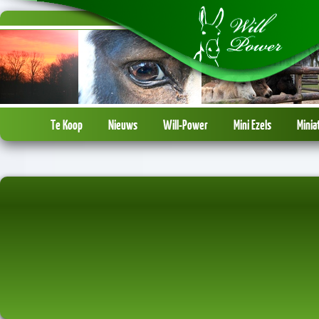
Te Koop
Nieuws
Will-Power
Mini Ezels
Minia